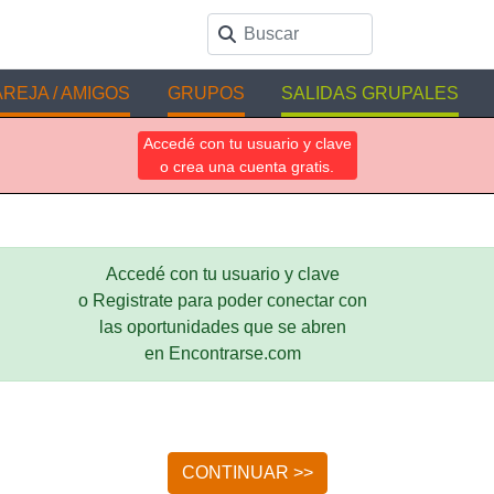
REJA / AMIGOS
GRUPOS
SALIDAS GRUPALES
Accedé con tu usuario y clave
o crea una cuenta gratis.
Accedé con tu usuario y clave
o Registrate para poder conectar con
las oportunidades que se abren
en Encontrarse.com
CONTINUAR >>