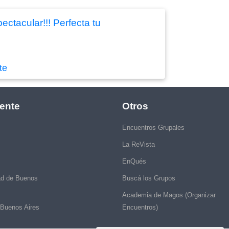
ctacular!!! Perfecta tu
te
ente
Otros
Encuentros Grupales
La ReVista
EnQués
ad de Buenos
Buscá los Grupos
Academia de Magos (Organizar
 Buenos Aires
Encuentros)