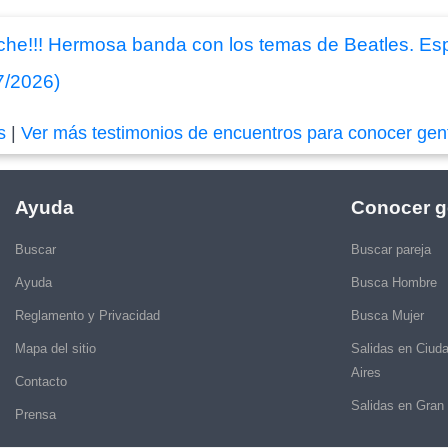
che!!! Hermosa banda con los temas de Beatles. Espe
7/2026)
s
|
Ver más testimonios de encuentros para conocer gen
Ayuda
Conocer g
Buscar
Buscar pareja
Ayuda
Busca Hombre
Reglamento y Privacidad
Busca Mujer
Mapa del sitio
Salidas en Ciud
Aires
Contacto
Salidas en Gran
Prensa