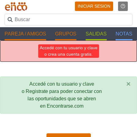
INICIAR SESION
PAREJA / AMIGOS
GRUPOS
SALIDAS
NOTAS
Accedé con tu usuario y clave
o crea una cuenta gratis.
×
Accedé con tu usuario y clave
o Registrate para poder conectar con
las oportunidades que se abren
en Encontrarse.com