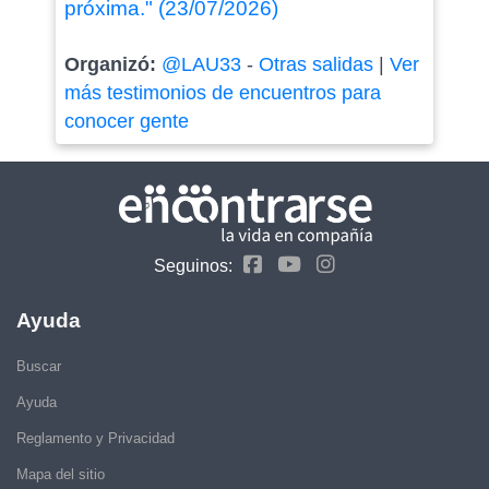
próxima." (23/07/2026)
Organizó:
@LAU33
-
Otras salidas
|
Ver
más testimonios de encuentros para
conocer gente
Seguinos:
Ayuda
Buscar
Ayuda
Reglamento y Privacidad
Mapa del sitio