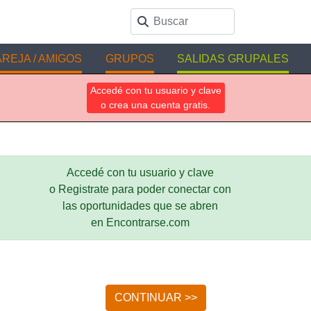
REJA / AMIGOS
GRUPOS
SALIDAS GRUPALES
Accedé con tu usuario y clave
o crea una cuenta gratis.
Accedé con tu usuario y clave
o Registrate para poder conectar con
las oportunidades que se abren
en Encontrarse.com
CONTINUAR >>