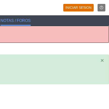
INICIAR SESION
NOTAS / FOROS
×