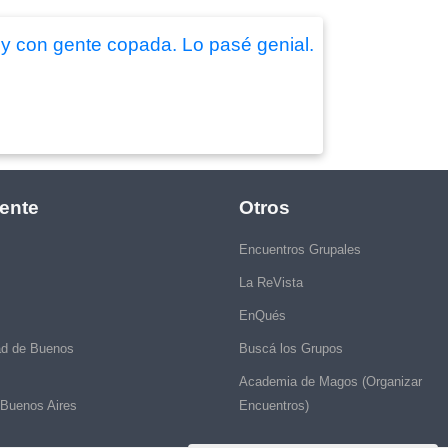
r y con gente copada. Lo pasé genial.
ente
Otros
Encuentros Grupales
La ReVista
EnQués
ad de Buenos
Buscá los Grupos
Academia de Magos (Organizar
 Buenos Aires
Encuentros)