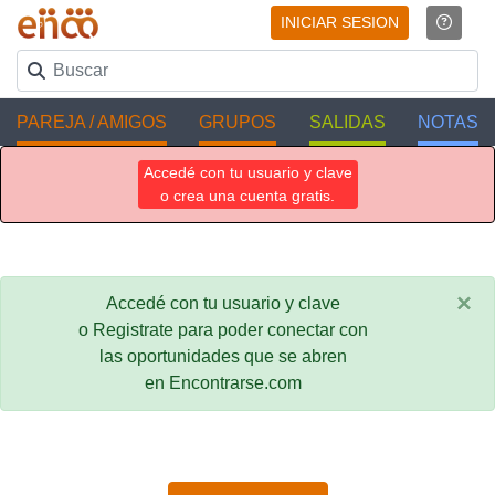
INICIAR SESION
PAREJA / AMIGOS
GRUPOS
SALIDAS
NOTAS
Accedé con tu usuario y clave
o crea una cuenta gratis.
×
Accedé con tu usuario y clave
o Registrate para poder conectar con
las oportunidades que se abren
en Encontrarse.com