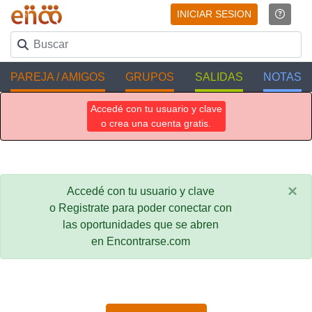
INICIAR SESION
PAREJA / AMIGOS
GRUPOS
SALIDAS
NOTAS
Accedé con tu usuario y clave
o crea una cuenta gratis.
×
Accedé con tu usuario y clave
o Registrate para poder conectar con
las oportunidades que se abren
en Encontrarse.com