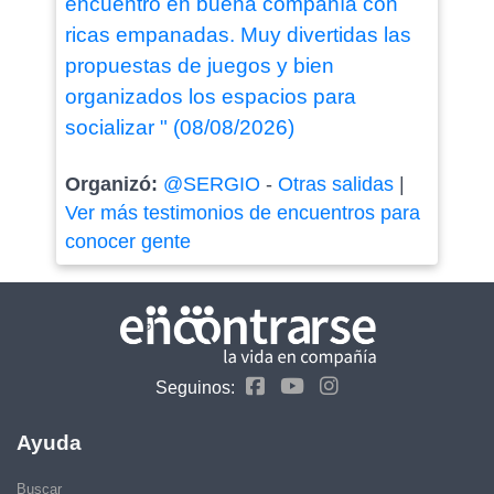
encuentro en buena compañía con
ricas empanadas. Muy divertidas las
propuestas de juegos y bien
organizados los espacios para
socializar " (08/08/2026)
Organizó:
@SERGIO
-
Otras salidas
|
Ver más testimonios de encuentros para
conocer gente
Seguinos:
Ayuda
Buscar