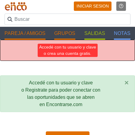
INICIAR SESION
PAREJA / AMIGOS
GRUPOS
SALIDAS
NOTAS
Accedé con tu usuario y clave
o crea una cuenta gratis.
×
Accedé con tu usuario y clave
o Registrate para poder conectar con
las oportunidades que se abren
en Encontrarse.com