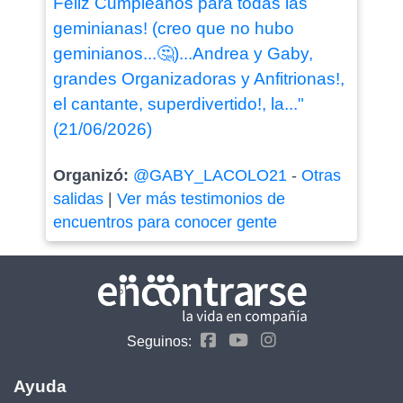
Feliz Cumpleaños para todas las
geminianas! (creo que no hubo
geminianos...🤔)...Andrea y Gaby,
grandes Organizadoras y Anfitrionas!,
el cantante, superdivertido!, la..."
(21/06/2026)
Organizó:
@GABY_LACOLO21
-
Otras
salidas
|
Ver más testimonios de
encuentros para conocer gente
Seguinos:
Ayuda