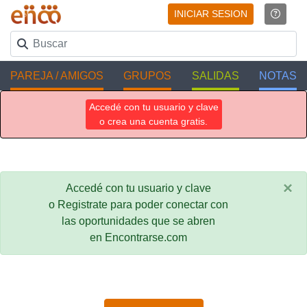
INICIAR SESION
PAREJA / AMIGOS
GRUPOS
SALIDAS
NOTAS
Accedé con tu usuario y clave
o crea una cuenta gratis.
×
Accedé con tu usuario y clave
o Registrate para poder conectar con
las oportunidades que se abren
en Encontrarse.com