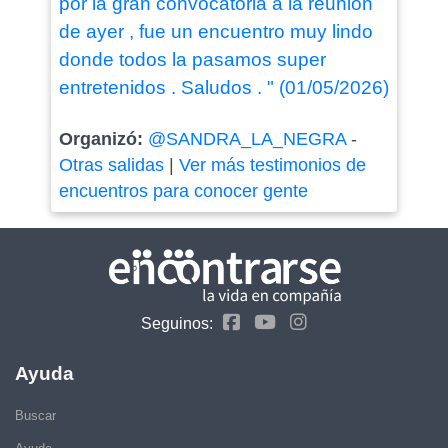
por la gran convocatoria a la reunion
de ayer , fue un encuentro muy lindo
donde todos la pasamos super
entretenidos . Saludos . " (01/05/2026)
Organizó:
@SANDRA_LA_NEGRA
-
Otras salidas
|
Ver más testimonios de
encuentros para conocer gente
Seguinos:
Ayuda
Buscar