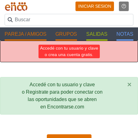
INICIAR SESION
PAREJA / AMIGOS
GRUPOS
SALIDAS
NOTAS
Accedé con tu usuario y clave
o crea una cuenta gratis.
×
Accedé con tu usuario y clave
o Registrate para poder conectar con
las oportunidades que se abren
en Encontrarse.com