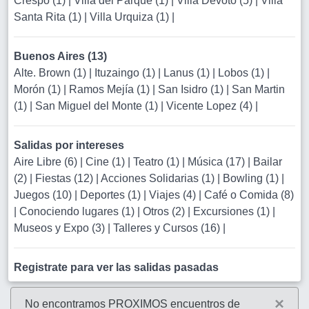
Crespo (1)
|
Villa del Parque (1)
|
Villa Devoto (5)
|
Villa
Santa Rita (1)
|
Villa Urquiza (1)
|
Buenos Aires (13)
Alte. Brown (1)
|
Ituzaingo (1)
|
Lanus (1)
|
Lobos (1)
|
Morón (1)
|
Ramos Mejía (1)
|
San Isidro (1)
|
San Martin
(1)
|
San Miguel del Monte (1)
|
Vicente Lopez (4)
|
Salidas por intereses
Aire Libre (6)
|
Cine (1)
|
Teatro (1)
|
Música (17)
|
Bailar
(2)
|
Fiestas (12)
|
Acciones Solidarias (1)
|
Bowling (1)
|
Juegos (10)
|
Deportes (1)
|
Viajes (4)
|
Café o Comida (8)
|
Conociendo lugares (1)
|
Otros (2)
|
Excursiones (1)
|
Museos y Expo (3)
|
Talleres y Cursos (16)
|
Registrate para ver las salidas pasadas
×
No encontramos PROXIMOS encuentros de