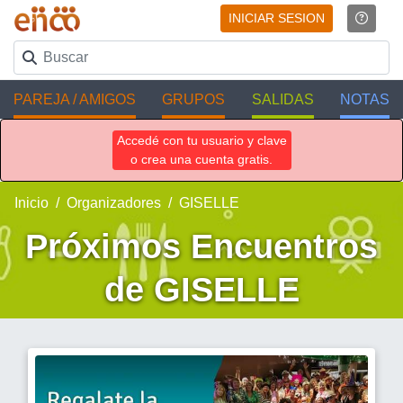
INICIAR SESION
PAREJA / AMIGOS
GRUPOS
SALIDAS
NOTAS
Accedé con tu usuario y clave
o crea una cuenta gratis.
Inicio
Organizadores
GISELLE
Próximos Encuentros
de GISELLE