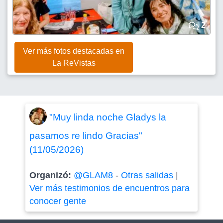
2
Ver más fotos destacadas en
La ReVistas
"Muy linda noche Gladys la
pasamos re lindo Gracias"
(11/05/2026)
Organizó:
@GLAM8
-
Otras salidas
|
Ver más testimonios de encuentros para
conocer gente