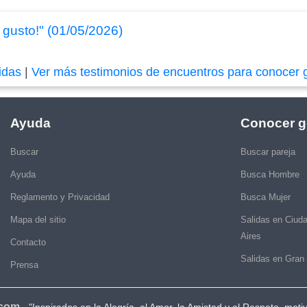
 gusto!" (01/05/2026)
idas
|
Ver más testimonios de encuentros para conocer 
Ayuda
Conocer g
Buscar
Buscar pareja
Ayuda
Busca Hombre
Reglamento y Privacidad
Busca Mujer
Mapa del sitio
Salidas en Ciud
Aires
Contacto
Salidas en Gran
Prensa
.com
-
"Inspirados en la Alegría, el Amor, la Amistad y el Respeto, moti