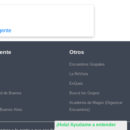
gente
ente
Otros
Encuentros Grupales
La ReVista
EnQués
ad de Buenos
Buscá los Grupos
Academia de Magos (Organizar
 Buenos Aires
Encuentros)
¡Hola! Ayudame a entender
vamos a la gente a que sea feliz."