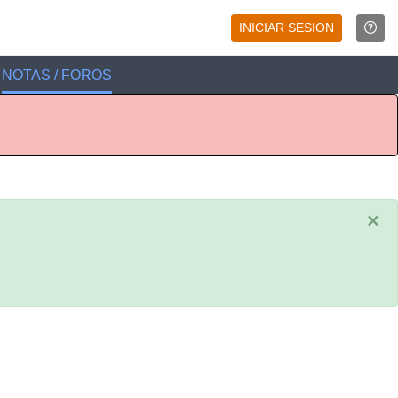
INICIAR SESION
NOTAS / FOROS
×