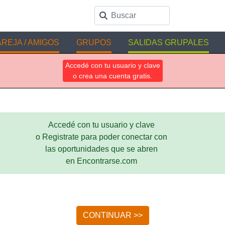
REJA / AMIGOS
GRUPOS
SALIDAS GRUPALES
Accedé con tu usuario y clave
o crea una cuenta gratis.
Accedé con tu usuario y clave
o Registrate para poder conectar con
las oportunidades que se abren
en Encontrarse.com
CONTINUAR >>