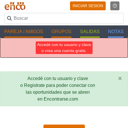
INICIAR SESION
PAREJA / AMIGOS
GRUPOS
SALIDAS
NOTAS
Accedé con tu usuario y clave
o crea una cuenta gratis.
×
Accedé con tu usuario y clave
o Registrate para poder conectar con
las oportunidades que se abren
en Encontrarse.com