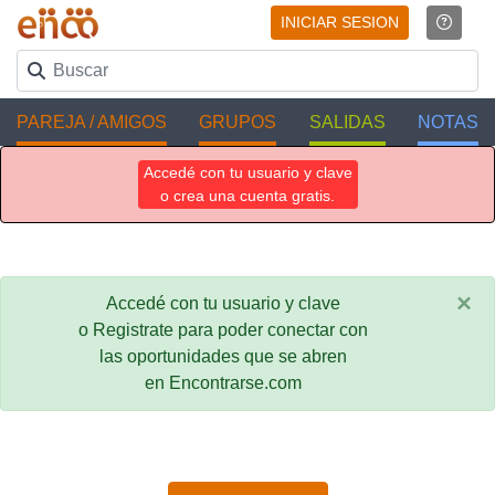
INICIAR SESION
PAREJA / AMIGOS
GRUPOS
SALIDAS
NOTAS
Accedé con tu usuario y clave
o crea una cuenta gratis.
×
Accedé con tu usuario y clave
o Registrate para poder conectar con
las oportunidades que se abren
en Encontrarse.com