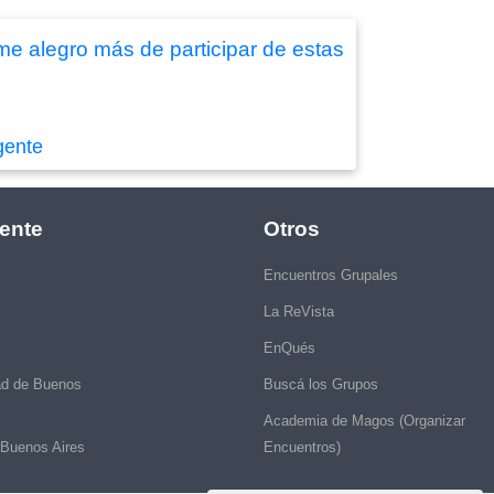
me alegro más de participar de estas
gente
ente
Otros
Encuentros Grupales
La ReVista
EnQués
ad de Buenos
Buscá los Grupos
Academia de Magos (Organizar
 Buenos Aires
Encuentros)