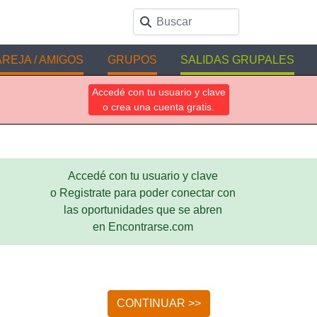
REJA / AMIGOS
GRUPOS
SALIDAS GRUPALES
Accedé con tu usuario y clave
o crea una cuenta gratis.
Accedé con tu usuario y clave
o Registrate para poder conectar con
las oportunidades que se abren
en Encontrarse.com
CONTINUAR >>