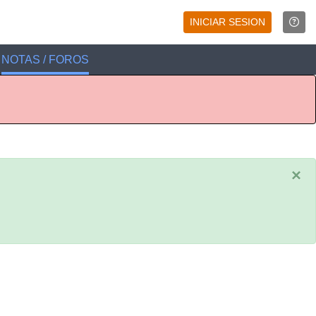
INICIAR SESION
NOTAS / FOROS
×