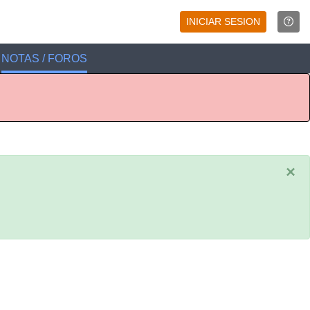
INICIAR SESION
NOTAS / FOROS
×