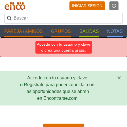
INICIAR SESION
PAREJA / AMIGOS
GRUPOS
SALIDAS
NOTAS
Accedé con tu usuario y clave
o crea una cuenta gratis.
×
Accedé con tu usuario y clave
o Registrate para poder conectar con
las oportunidades que se abren
en Encontrarse.com