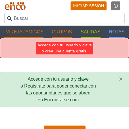
INICIAR SESION
PAREJA / AMIGOS
GRUPOS
SALIDAS
NOTAS
Accedé con tu usuario y clave
o crea una cuenta gratis.
×
Accedé con tu usuario y clave
o Registrate para poder conectar con
las oportunidades que se abren
en Encontrarse.com