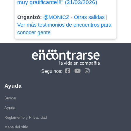
muy gratificante!!!" (31/03/2026)
Organizó:
@MONICZ
-
Otras salidas
|
Ver más testimonios de encuentros para
conocer gente
Seguinos:
Ayuda
Buscar
Ayuda
Reglamento y Privacidad
Mapa del sitio