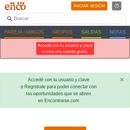
INICIAR SESION
PAREJA / AMIGOS
GRUPOS
SALIDAS
NOTAS
Accedé con tu usuario y clave
o crea una cuenta gratis.
×
Accedé con tu usuario y clave
o Registrate para poder conectar con
las oportunidades que se abren
en Encontrarse.com