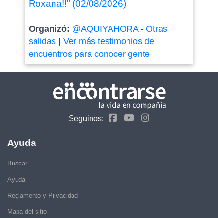
Roxana!!" (02/08/2026)
Organizó:
@AQUIYAHORA
-
Otras
salidas
|
Ver más testimonios de
encuentros para conocer gente
Seguinos:
Ayuda
Buscar
Ayuda
Reglamento y Privacidad
Mapa del sitio