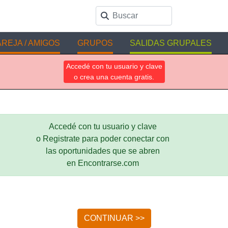
REJA / AMIGOS
GRUPOS
SALIDAS GRUPALES
Accedé con tu usuario y clave
o crea una cuenta gratis.
Accedé con tu usuario y clave
o Registrate para poder conectar con
las oportunidades que se abren
en Encontrarse.com
CONTINUAR >>