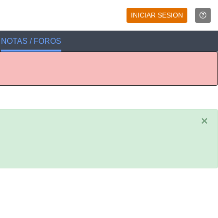
INICIAR SESION
NOTAS / FOROS
×