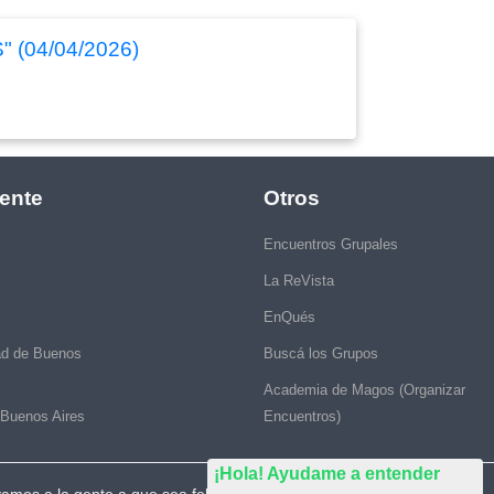
S" (04/04/2026)
ente
Otros
Encuentros Grupales
La ReVista
EnQués
ad de Buenos
Buscá los Grupos
Academia de Magos (Organizar
 Buenos Aires
Encuentros)
¡Hola! Ayudame a entender
vamos a la gente a que sea feliz."