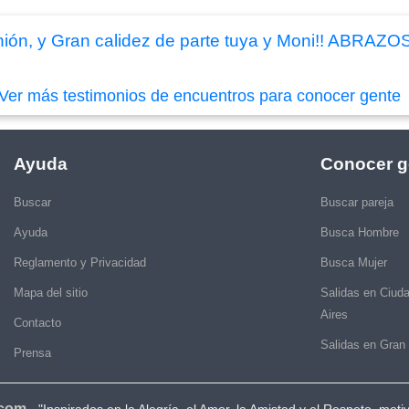
nión, y Gran calidez de parte tuya y Moni!! ABRAZO
Ver más testimonios de encuentros para conocer gente
Ayuda
Conocer g
Buscar
Buscar pareja
Ayuda
Busca Hombre
Reglamento y Privacidad
Busca Mujer
Mapa del sitio
Salidas en Ciud
Aires
Contacto
Salidas en Gran
Prensa
.com
-
"Inspirados en la Alegría, el Amor, la Amistad y el Respeto, moti