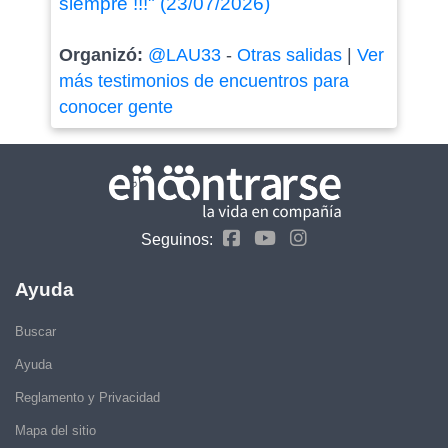
siempre !!!" (23/07/2026)
Organizó:
@LAU33
-
Otras salidas
|
Ver
más testimonios de encuentros para
conocer gente
Seguinos:
Ayuda
Buscar
Ayuda
Reglamento y Privacidad
Mapa del sitio