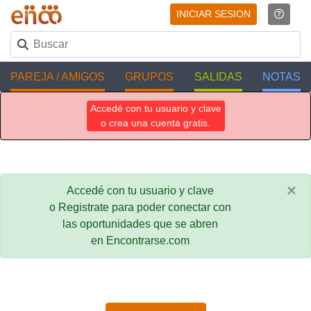
INICIAR SESION
PAREJA / AMIGOS
GRUPOS
SALIDAS
NOTAS
Accedé con tu usuario y clave
o crea una cuenta gratis.
×
Accedé con tu usuario y clave
o Registrate para poder conectar con
las oportunidades que se abren
en Encontrarse.com