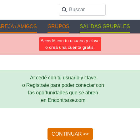
REJA / AMIGOS
GRUPOS
SALIDAS GRUPALES
Accedé con tu usuario y clave
o crea una cuenta gratis.
Accedé con tu usuario y clave
o Registrate para poder conectar con
las oportunidades que se abren
en Encontrarse.com
CONTINUAR >>