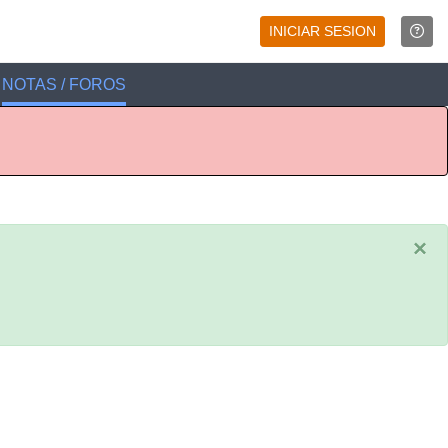
INICIAR SESION
NOTAS / FOROS
×