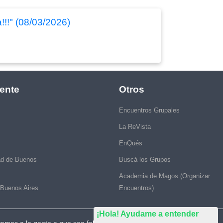
!!!" (08/03/2026)
ente
Otros
Encuentros Grupales
La ReVista
EnQués
ad de Buenos
Buscá los Grupos
Academia de Magos (Organizar
 Buenos Aires
Encuentros)
¡Hola! Ayudame a entender
vamos a la gente a que sea feliz."