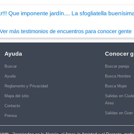
!!! Que imponente jardín.... La sfogliatella buenísima
Ver más testimonios de encuentros para conocer gente
Ayuda
Conocer g
Buscar
Buscar pareja
Ayuda
Busca Hombre
Reglamento y Privacidad
Busca Mujer
Mapa del sitio
Salidas en Ciud
Aires
Contacto
Salidas en Gran
Prensa
.com
-
"Inspirados en la Alegría, el Amor, la Amistad y el Respeto, moti