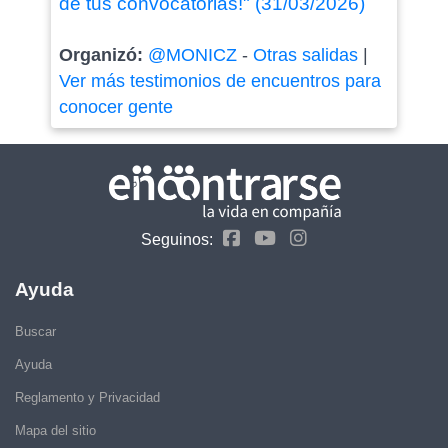
de tus convocatorias!" (31/03/2026)
Organizó:
@MONICZ
-
Otras salidas
|
Ver más testimonios de encuentros para
conocer gente
Seguinos:
Ayuda
Buscar
Ayuda
Reglamento y Privacidad
Mapa del sitio