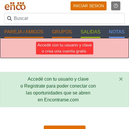
INICIAR SESION
PAREJA / AMIGOS
GRUPOS
SALIDAS
NOTAS
Accedé con tu usuario y clave
o crea una cuenta gratis.
×
Accedé con tu usuario y clave
o Registrate para poder conectar con
las oportunidades que se abren
en Encontrarse.com