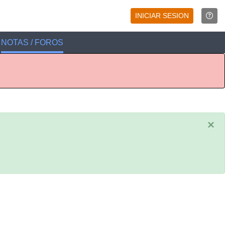
INICIAR SESION
NOTAS / FOROS
×