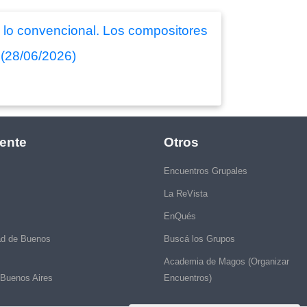
a lo convencional. Los compositores
 (28/06/2026)
ente
Otros
Encuentros Grupales
La ReVista
EnQués
ad de Buenos
Buscá los Grupos
Academia de Magos (Organizar
 Buenos Aires
Encuentros)