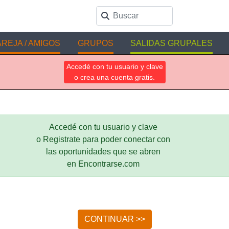
REJA / AMIGOS
GRUPOS
SALIDAS GRUPALES
Accedé con tu usuario y clave
o crea una cuenta gratis.
Accedé con tu usuario y clave
o Registrate para poder conectar con
las oportunidades que se abren
en Encontrarse.com
CONTINUAR >>