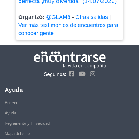
perfecta ,muy divertida" (14/07/2026)
Organizó:
@GLAM8
-
Otras salidas
|
Ver más testimonios de encuentros para
conocer gente
Seguinos:
Ayuda
Buscar
Ayuda
Reglamento y Privacidad
Mapa del sitio