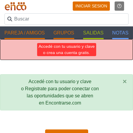
INICIAR SESION
PAREJA / AMIGOS
GRUPOS
SALIDAS
NOTAS
Accedé con tu usuario y clave
o crea una cuenta gratis.
×
Accedé con tu usuario y clave
o Registrate para poder conectar con
las oportunidades que se abren
en Encontrarse.com