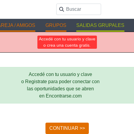
REJA / AMIGOS
GRUPOS
SALIDAS GRUPALES
Accedé con tu usuario y clave
o crea una cuenta gratis.
Accedé con tu usuario y clave
o Registrate para poder conectar con
las oportunidades que se abren
en Encontrarse.com
CONTINUAR >>