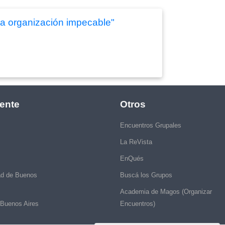
a organización impecable"
ente
Otros
Encuentros Grupales
La ReVista
EnQués
ad de Buenos
Buscá los Grupos
Academia de Magos (Organizar
 Buenos Aires
Encuentros)