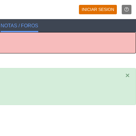
INICIAR SESION
NOTAS / FOROS
×