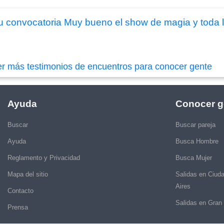
 convocatoria Muy bueno el show de magia y toda l
er más testimonios de encuentros para conocer gente
Ayuda
Conocer g
Buscar
Buscar pareja
Ayuda
Busca Hombre
Reglamento y Privacidad
Busca Mujer
Mapa del sitio
Salidas en Ciud
Aires
Contacto
Salidas en Gran
Prensa