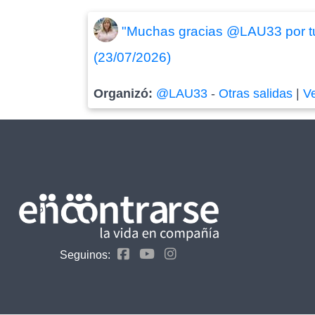
"Muchas gracias @LAU33 por tu
(23/07/2026)
Organizó:
@LAU33
-
Otras salidas
|
V
Seguinos: