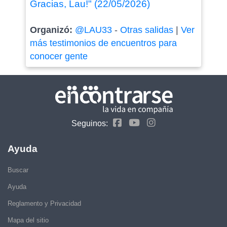
Gracias, Lau!" (22/05/2026)
Organizó:
@LAU33
-
Otras salidas
|
Ver
más testimonios de encuentros para
conocer gente
Seguinos:
Ayuda
Buscar
Ayuda
Reglamento y Privacidad
Mapa del sitio