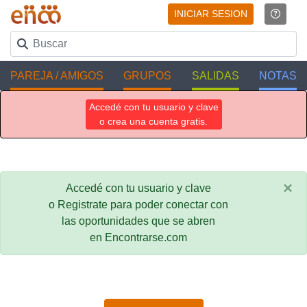
INICIAR SESION
PAREJA / AMIGOS
GRUPOS
SALIDAS
NOTAS
Accedé con tu usuario y clave
o crea una cuenta gratis.
×
Accedé con tu usuario y clave
o Registrate para poder conectar con
las oportunidades que se abren
en Encontrarse.com