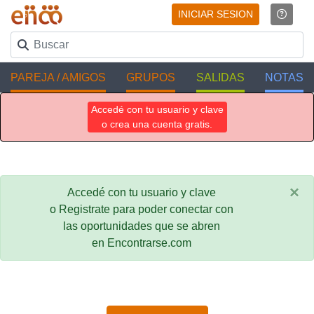
INICIAR SESION
PAREJA / AMIGOS
GRUPOS
SALIDAS
NOTAS
Accedé con tu usuario y clave
o crea una cuenta gratis.
×
Accedé con tu usuario y clave
o Registrate para poder conectar con
las oportunidades que se abren
en Encontrarse.com