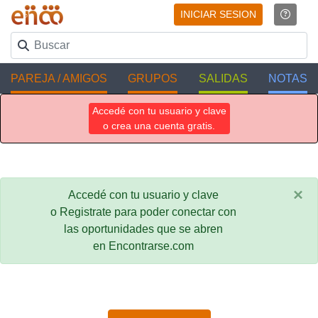
INICIAR SESION
PAREJA / AMIGOS
GRUPOS
SALIDAS
NOTAS
Accedé con tu usuario y clave
o crea una cuenta gratis.
×
Accedé con tu usuario y clave
o Registrate para poder conectar con
las oportunidades que se abren
en Encontrarse.com