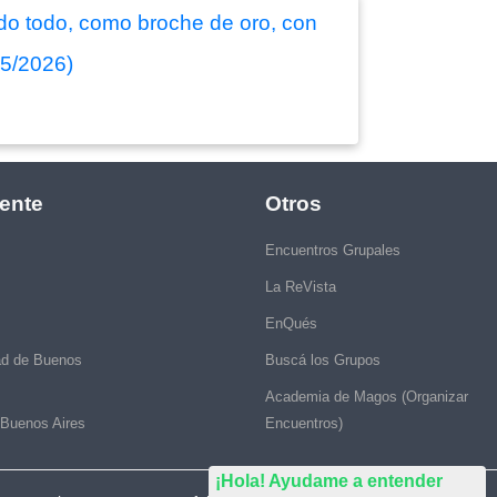
ado todo, como broche de oro, con
/05/2026)
ente
Otros
Encuentros Grupales
La ReVista
EnQués
ad de Buenos
Buscá los Grupos
Academia de Magos (Organizar
 Buenos Aires
Encuentros)
¡Hola! Ayudame a entender