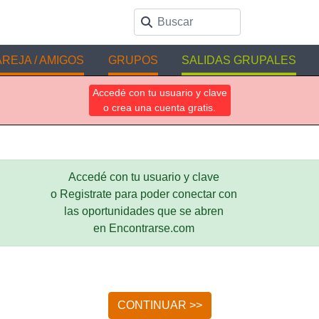
REJA / AMIGOS
GRUPOS
SALIDAS GRUPALES
Accedé con tu usuario y clave
o crea una cuenta gratis.
Accedé con tu usuario y clave
o Registrate para poder conectar con
las oportunidades que se abren
en Encontrarse.com
CONTINUAR >>