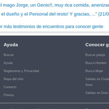
, el mago Jorge, un Genio!!, muy rica comida, aneniz
 el dueño y el Personal del resto! Y gracias, ..." (21
er más testimonios de encuentros para conocer gente
Ayuda
Conocer g
Buscar
Buscar pareja
Ayuda
Busca Hombre
Reglamento y Privacidad
Busca Mujer
Mapa del sitio
Salidas en Ciud
Aires
Contacto
Salidas en Gran
Prensa