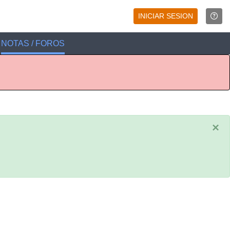
INICIAR SESION
NOTAS / FOROS
×