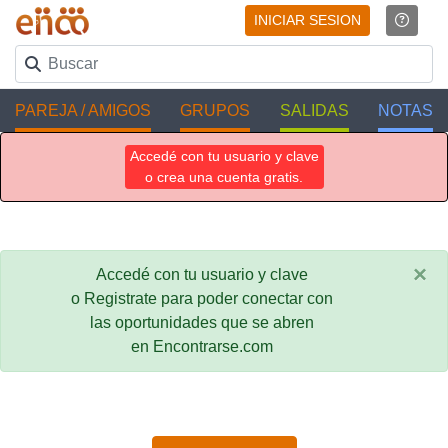
INICIAR SESION
PAREJA / AMIGOS
GRUPOS
SALIDAS
NOTAS
Accedé con tu usuario y clave
o crea una cuenta gratis.
×
Accedé con tu usuario y clave
o Registrate para poder conectar con
las oportunidades que se abren
en Encontrarse.com