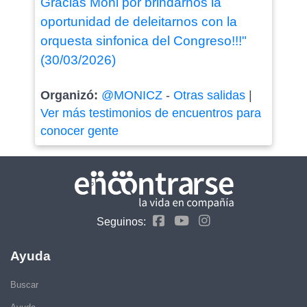
Gracias Moni por brindarnos la
oportunidad de deleitarnos con la
orquesta sinfonica del Congreso!!!"
(30/03/2026)
Organizó:
@MONICZ
-
Otras salidas
|
Ver más testimonios de encuentros para
conocer gente
Seguinos:
Ayuda
Buscar