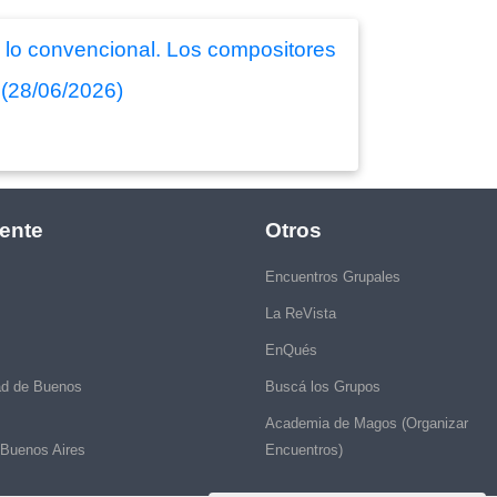
a lo convencional. Los compositores
 (28/06/2026)
ente
Otros
Encuentros Grupales
La ReVista
EnQués
ad de Buenos
Buscá los Grupos
Academia de Magos (Organizar
 Buenos Aires
Encuentros)