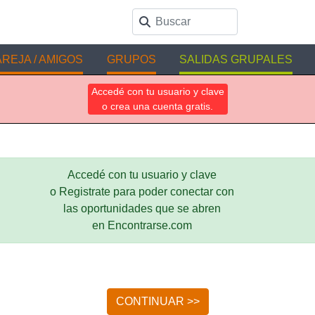
REJA / AMIGOS
GRUPOS
SALIDAS GRUPALES
Accedé con tu usuario y clave
o crea una cuenta gratis.
Accedé con tu usuario y clave
o Registrate para poder conectar con
las oportunidades que se abren
en Encontrarse.com
CONTINUAR >>