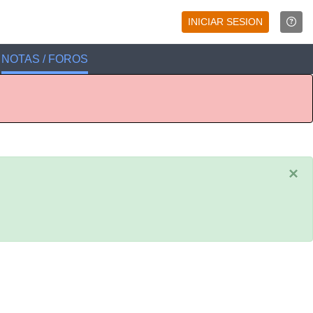
INICIAR SESION
NOTAS / FOROS
×