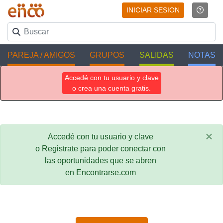
INICIAR SESION
PAREJA / AMIGOS
GRUPOS
SALIDAS
NOTAS
Accedé con tu usuario y clave
o crea una cuenta gratis.
×
Accedé con tu usuario y clave
o Registrate para poder conectar con
las oportunidades que se abren
en Encontrarse.com