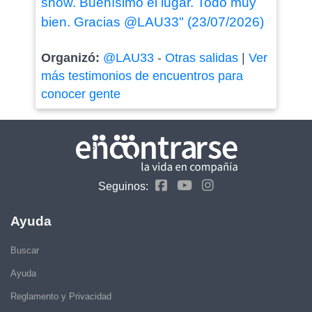
show. Buenísimo el lugar. Todo muy
bien. Gracias @LAU33" (23/07/2026)
Organizó:
@LAU33
-
Otras salidas
|
Ver
más testimonios de encuentros para
conocer gente
Seguinos:
Ayuda
Buscar
Ayuda
Reglamento y Privacidad