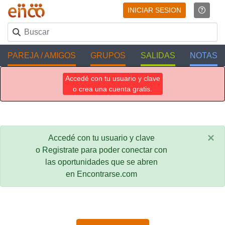
INICIAR SESION
PAREJA / AMIGOS
GRUPOS
SALIDAS
NOTAS
Accedé con tu usuario y clave
o crea una cuenta gratis.
×
Accedé con tu usuario y clave
o Registrate para poder conectar con
las oportunidades que se abren
en Encontrarse.com