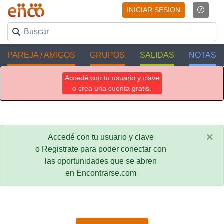
INICIAR SESION
PAREJA / AMIGOS
GRUPOS
SALIDAS
NOTAS
Accedé con tu usuario y clave
o crea una cuenta gratis.
×
Accedé con tu usuario y clave
o Registrate para poder conectar con
las oportunidades que se abren
en Encontrarse.com