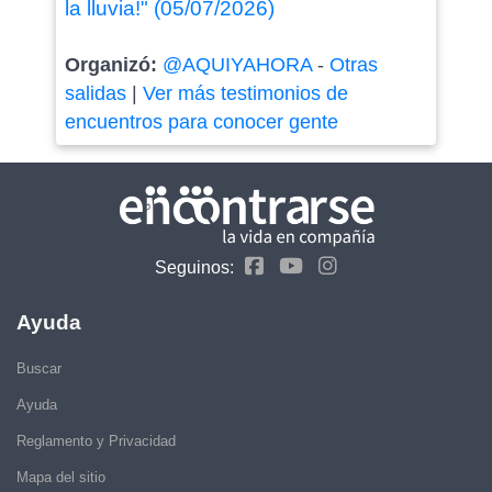
la lluvia!" (05/07/2026)
Organizó:
@AQUIYAHORA
-
Otras
salidas
|
Ver más testimonios de
encuentros para conocer gente
Seguinos:
Ayuda
Buscar
Ayuda
Reglamento y Privacidad
Mapa del sitio