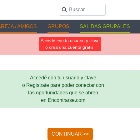
REJA / AMIGOS
GRUPOS
SALIDAS GRUPALES
Accedé con tu usuario y clave
o crea una cuenta gratis.
Accedé con tu usuario y clave
o Registrate para poder conectar con
las oportunidades que se abren
en Encontrarse.com
CONTINUAR >>