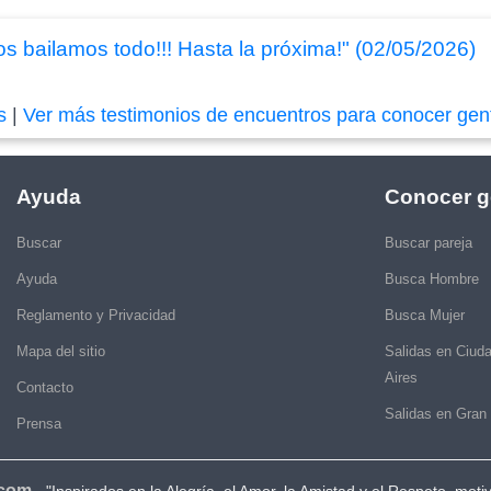
 bailamos todo!!! Hasta la próxima!" (02/05/2026)
s
|
Ver más testimonios de encuentros para conocer gen
Ayuda
Conocer g
Buscar
Buscar pareja
Ayuda
Busca Hombre
Reglamento y Privacidad
Busca Mujer
Mapa del sitio
Salidas en Ciud
Aires
Contacto
Salidas en Gran
Prensa
.com
-
"Inspirados en la Alegría, el Amor, la Amistad y el Respeto, moti