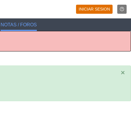
INICIAR SESION
NOTAS / FOROS
×