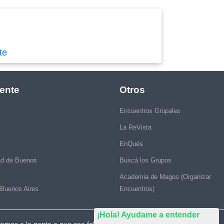
te
ente
Otros
Encuentros Grupales
La ReVista
EnQués
ad de Buenos
Buscá los Grupos
Academia de Magos (Organizar
 Buenos Aires
Encuentros)
¡Hola! Ayudame a entender
vamos a la gente a que sea feliz."