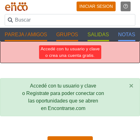
INICIAR SESION
PAREJA / AMIGOS
GRUPOS
SALIDAS
NOTAS
Accedé con tu usuario y clave
o crea una cuenta gratis.
×
Accedé con tu usuario y clave
o Registrate para poder conectar con
las oportunidades que se abren
en Encontrarse.com