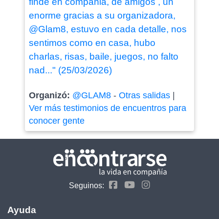
finde en compañia, de amigos , un
enorme gracias a su organizadora,
@Glam8, estuvo en cada detalle, nos
sentimos como en casa, hubo
charlas, risas, baile, juegos, no falto
nad..." (25/03/2026)
Organizó:
@GLAM8
-
Otras salidas
|
Ver más testimonios de encuentros para
conocer gente
Seguinos:
Ayuda