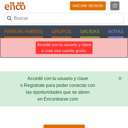
INICIAR SESION
PAREJA / AMIGOS
GRUPOS
SALIDAS
NOTAS
Accedé con tu usuario y clave
o crea una cuenta gratis.
×
Accedé con tu usuario y clave
o Registrate para poder conectar con
las oportunidades que se abren
en Encontrarse.com