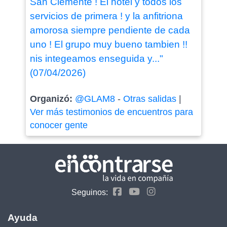
San Clemente ! El hotel y todos los
servicios de primera ! y la anfitriona
amorosa siempre pendiente de cada
uno ! El grupo muy bueno tambien !!
nis integeamos enseguida y..."
(07/04/2026)
Organizó:
@GLAM8
-
Otras salidas
|
Ver más testimonios de encuentros para
conocer gente
Seguinos:
Ayuda