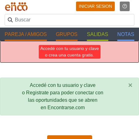
INICIAR SESION
PAREJA / AMIGOS
GRUPOS
SALIDAS
NOTAS
Accedé con tu usuario y clave
o crea una cuenta gratis.
×
Accedé con tu usuario y clave
o Registrate para poder conectar con
las oportunidades que se abren
en Encontrarse.com