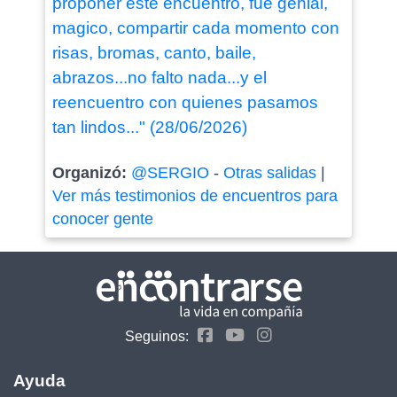
proponer este encuentro, fue genial,
magico, compartir cada momento con
risas, bromas, canto, baile,
abrazos...no falto nada...y el
reencuentro con quienes pasamos
tan lindos..." (28/06/2026)
Organizó:
@SERGIO
-
Otras salidas
|
Ver más testimonios de encuentros para
conocer gente
Seguinos:
Ayuda