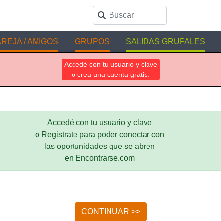
REJA / AMIGOS
GRUPOS
SALIDAS GRUPALES
Accedé con tu usuario y clave
o crea una cuenta gratis.
Accedé con tu usuario y clave
o Registrate para poder conectar con
las oportunidades que se abren
en Encontrarse.com
CONTINUAR >>