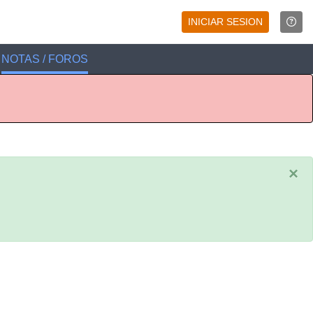
INICIAR SESION
NOTAS / FOROS
×