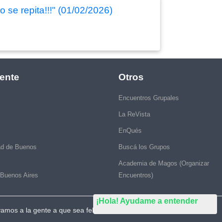
 se repita!!!" (01/02/2026)
ente
Otros
Encuentros Grupales
La ReVista
EnQués
ad de Buenos
Buscá los Grupos
Academia de Magos (Organizar
 Buenos Aires
Encuentros)
¡Hola! Ayudame a entender
vamos a la gente a que sea feliz."