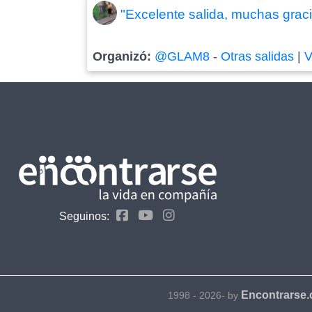
"Excelente salida, muchas graci
Organizó:
@GLAM8
-
Otras salidas
|
V
Seguinos:
Encontrarse
1998 - 2026- by