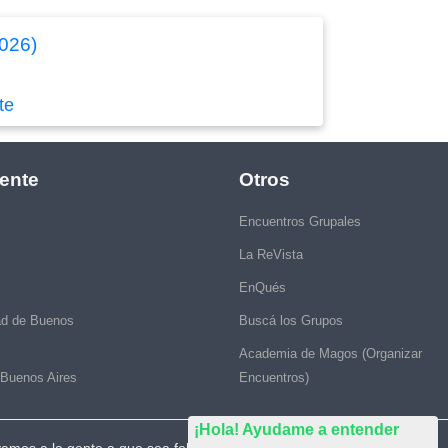
2026)
te
ente
Otros
Encuentros Grupales
La ReVista
EnQués
ad de Buenos
Buscá los Grupos
Academia de Magos (Organizar
 Buenos Aires
Encuentros)
¡Hola! Ayudame a entender
vamos a la gente a que sea feliz."