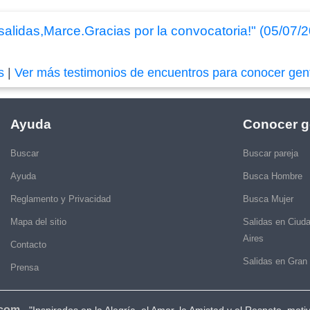
 salidas,Marce.Gracias por la convocatoria!" (05/07/
s
|
Ver más testimonios de encuentros para conocer gen
Ayuda
Conocer g
Buscar
Buscar pareja
Ayuda
Busca Hombre
Reglamento y Privacidad
Busca Mujer
Mapa del sitio
Salidas en Ciud
Aires
Contacto
Salidas en Gran
Prensa
.com
-
"Inspirados en la Alegría, el Amor, la Amistad y el Respeto, moti