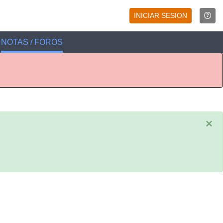
INICIAR SESION
NOTAS / FOROS
×