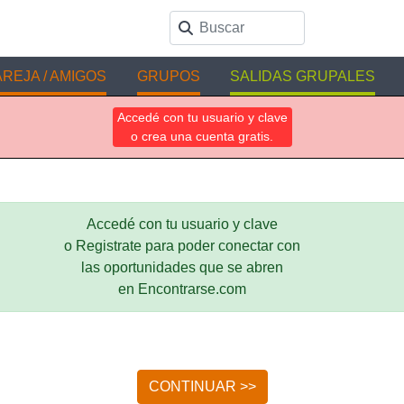
REJA / AMIGOS
GRUPOS
SALIDAS GRUPALES
Accedé con tu usuario y clave
o crea una cuenta gratis.
Accedé con tu usuario y clave
o Registrate para poder conectar con
las oportunidades que se abren
en Encontrarse.com
CONTINUAR >>