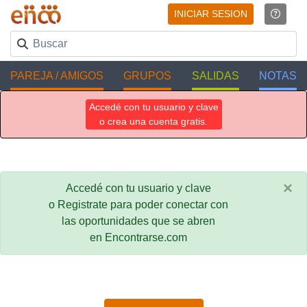
INICIAR SESION
PAREJA / AMIGOS
GRUPOS
SALIDAS
NOTAS
Accedé con tu usuario y clave
o crea una cuenta gratis.
×
Accedé con tu usuario y clave
o Registrate para poder conectar con
las oportunidades que se abren
en Encontrarse.com