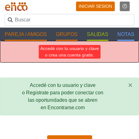
INICIAR SESION
PAREJA / AMIGOS
GRUPOS
SALIDAS
NOTAS
Accedé con tu usuario y clave
o crea una cuenta gratis.
×
Accedé con tu usuario y clave
o Registrate para poder conectar con
las oportunidades que se abren
en Encontrarse.com