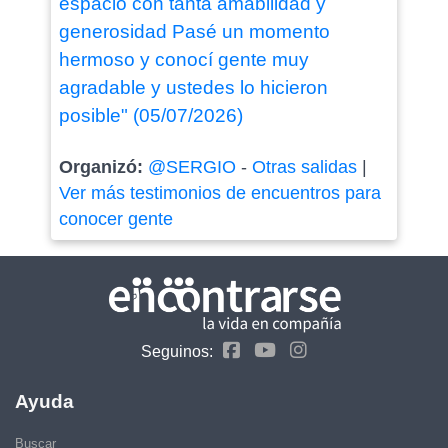
espacio con tanta amabilidad y
generosidad Pasé un momento
hermoso y conocí gente muy
agradable y ustedes lo hicieron
posible" (05/07/2026)
Organizó:
@SERGIO
-
Otras salidas
|
Ver más testimonios de encuentros para
conocer gente
Seguinos:
Ayuda
Buscar