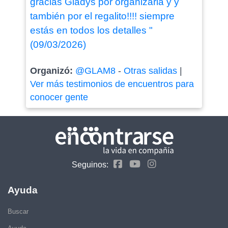
gracias Gladys por organizarla y y
también por el regalito!!!! siempre
estás en todos los detalles "
(09/03/2026)
Organizó:
@GLAM8
-
Otras salidas
|
Ver más testimonios de encuentros para
conocer gente
Seguinos:
Ayuda
Buscar