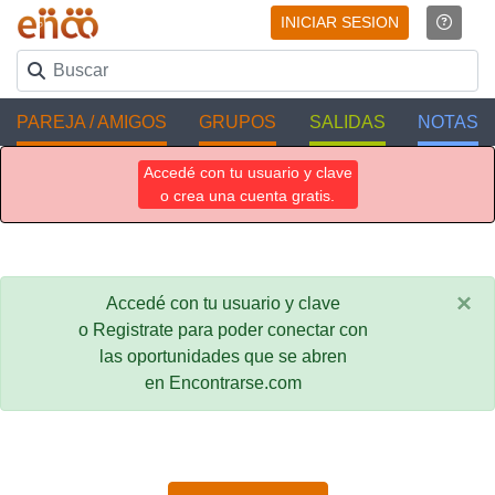
INICIAR SESION
PAREJA / AMIGOS
GRUPOS
SALIDAS
NOTAS
Accedé con tu usuario y clave
o crea una cuenta gratis.
×
Accedé con tu usuario y clave
o Registrate para poder conectar con
las oportunidades que se abren
en Encontrarse.com