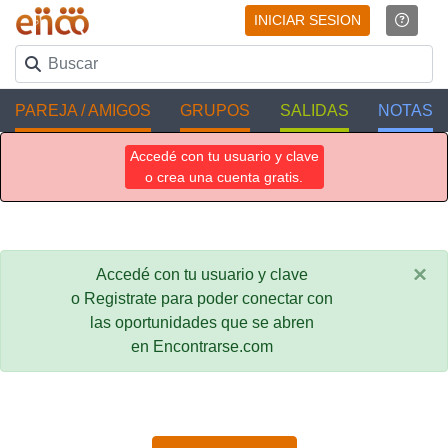
INICIAR SESION
PAREJA / AMIGOS
GRUPOS
SALIDAS
NOTAS
Accedé con tu usuario y clave
o crea una cuenta gratis.
×
Accedé con tu usuario y clave
o Registrate para poder conectar con
las oportunidades que se abren
en Encontrarse.com