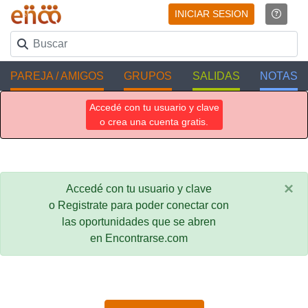
INICIAR SESION
PAREJA / AMIGOS
GRUPOS
SALIDAS
NOTAS
Accedé con tu usuario y clave
o crea una cuenta gratis.
×
Accedé con tu usuario y clave
o Registrate para poder conectar con
las oportunidades que se abren
en Encontrarse.com