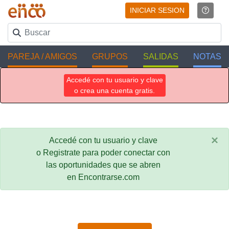
INICIAR SESION
PAREJA / AMIGOS
GRUPOS
SALIDAS
NOTAS
Accedé con tu usuario y clave
o crea una cuenta gratis.
×
Accedé con tu usuario y clave
o Registrate para poder conectar con
las oportunidades que se abren
en Encontrarse.com