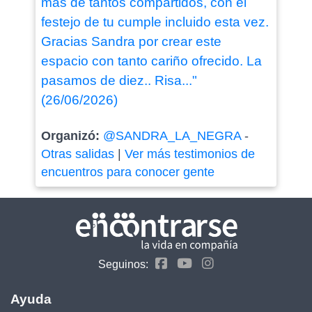
mas de tantos compartidos, con el
festejo de tu cumple incluido esta vez.
Gracias Sandra por crear este
espacio con tanto cariño ofrecido. La
pasamos de diez.. Risa..."
(26/06/2026)
Organizó:
@SANDRA_LA_NEGRA
-
Otras salidas
|
Ver más testimonios de
encuentros para conocer gente
Seguinos:
Ayuda