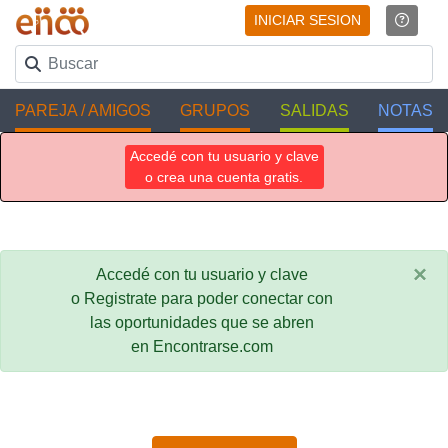
INICIAR SESION
PAREJA / AMIGOS
GRUPOS
SALIDAS
NOTAS
Accedé con tu usuario y clave
o crea una cuenta gratis.
×
Accedé con tu usuario y clave
o Registrate para poder conectar con
las oportunidades que se abren
en Encontrarse.com