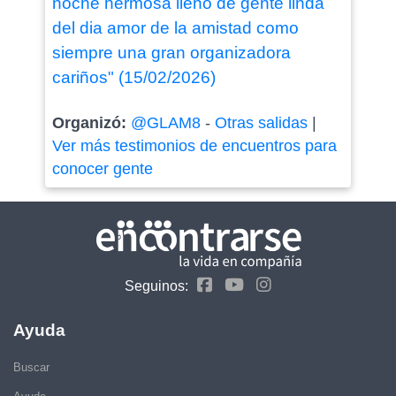
noche hermosa lleno de gente linda
del dia amor de la amistad como
siempre una gran organizadora
cariños" (15/02/2026)
Organizó:
@GLAM8
-
Otras salidas
|
Ver más testimonios de encuentros para
conocer gente
Seguinos:
Ayuda
Buscar