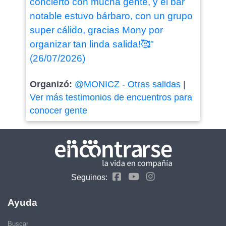
concierto con mucha gente, y el bar
notable estuvo bárbaro, con un grupo
super cálido, gracias Mony por
organizar tan linda salida!🥰"
(26/07/2026)
Organizó:
@MONICZ
-
Otras salidas
|
Ver más testimonios de encuentros para
conocer gente
Seguinos:
Ayuda
Buscar