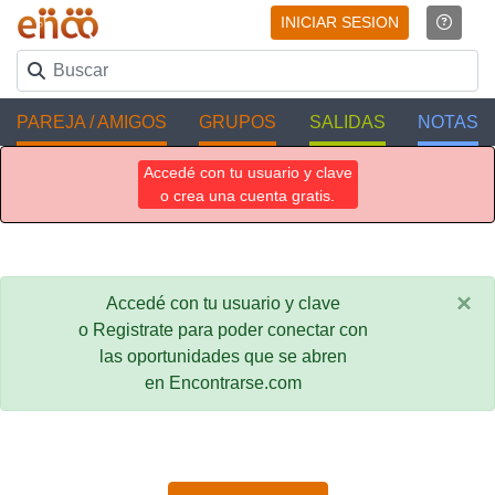
INICIAR SESION
PAREJA / AMIGOS
GRUPOS
SALIDAS
NOTAS
Accedé con tu usuario y clave
o crea una cuenta gratis.
×
Accedé con tu usuario y clave
o Registrate para poder conectar con
las oportunidades que se abren
en Encontrarse.com