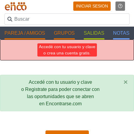
INICIAR SESION
PAREJA / AMIGOS
GRUPOS
SALIDAS
NOTAS
Accedé con tu usuario y clave
o crea una cuenta gratis.
×
Accedé con tu usuario y clave
o Registrate para poder conectar con
las oportunidades que se abren
en Encontrarse.com