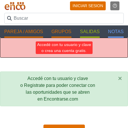
INICIAR SESION
PAREJA / AMIGOS
GRUPOS
SALIDAS
NOTAS
Accedé con tu usuario y clave
o crea una cuenta gratis.
×
Accedé con tu usuario y clave
o Registrate para poder conectar con
las oportunidades que se abren
en Encontrarse.com