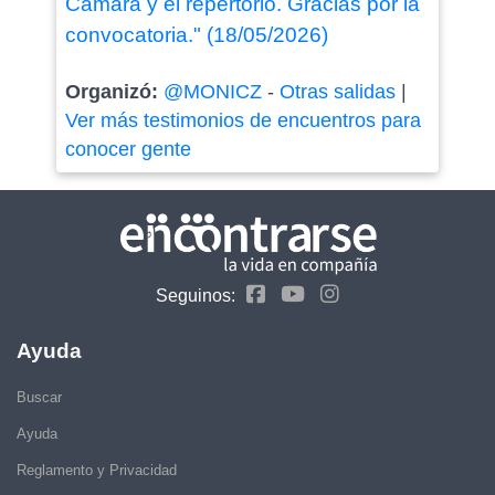
Cámara y el repertorio. Gracias por la
convocatoria." (18/05/2026)
Organizó:
@MONICZ
-
Otras salidas
|
Ver más testimonios de encuentros para
conocer gente
Seguinos:
Ayuda
Buscar
Ayuda
Reglamento y Privacidad