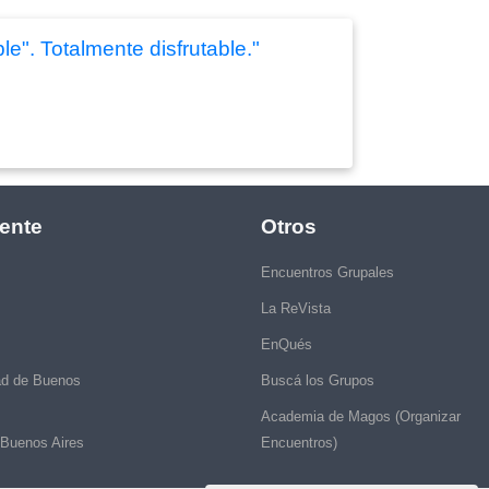
le". Totalmente disfrutable."
ente
Otros
Encuentros Grupales
La ReVista
EnQués
ad de Buenos
Buscá los Grupos
Academia de Magos (Organizar
 Buenos Aires
Encuentros)