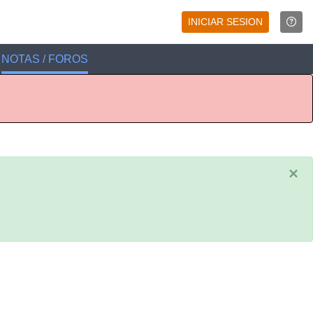
INICIAR SESION
NOTAS / FOROS
×