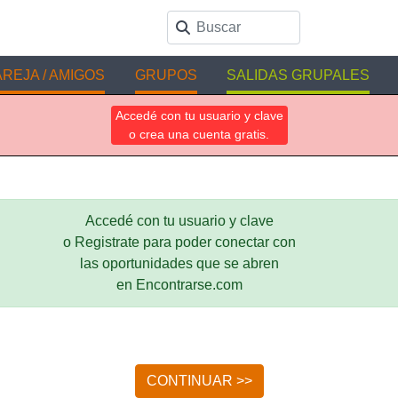
REJA / AMIGOS
GRUPOS
SALIDAS GRUPALES
Accedé con tu usuario y clave
o crea una cuenta gratis.
Accedé con tu usuario y clave
o Registrate para poder conectar con
las oportunidades que se abren
en Encontrarse.com
CONTINUAR >>